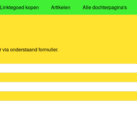
Linktegoed kopen
Artikelen
Alle dochterpagina's
via onderstaand formulier.