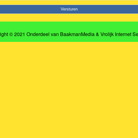
ight © 2021 Onderdeel van
BaakmanMedia
&
Vrolijk Internet S